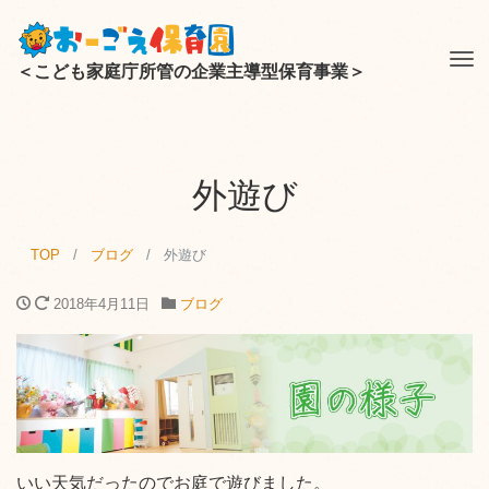
Tog
＜こども家庭庁所管の企業主導型保育事業＞
nav
外遊び
TOP
ブログ
外遊び
2018年4月11日
ブログ
いい天気だったのでお庭で遊びました。