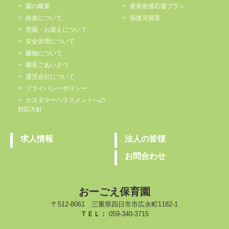
園の概要
産前産後応援プラン
給食について
病後児保育
登園・お迎えについて
安全管理について
建物について
園長ごあいさつ
運営会社について
プライバシーポリシー
カスタマーハラスメントへの
対応方針
求人情報
法人の皆様
お問合わせ
おーごえ保育園
〒512-8061 三重県四日市市広永町1182-1
ＴＥＬ：
059-340-3715