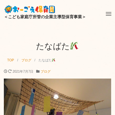
Tog
＜こども家庭庁所管の企業主導型保育事業＞
nav
たなばた
TOP
ブログ
たなばた
2021年7月7日
ブログ