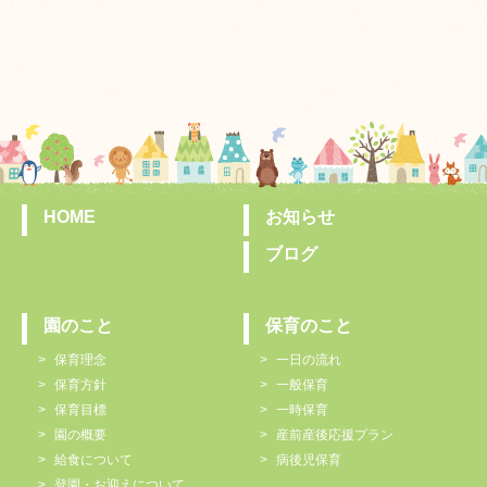
HOME
お知らせ
ブログ
園のこと
保育のこと
保育理念
一日の流れ
保育方針
一般保育
保育目標
一時保育
園の概要
産前産後応援プラン
給食について
病後児保育
登園・お迎えについて