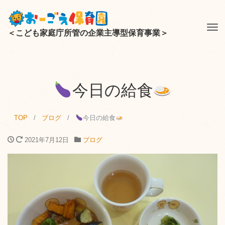
Tog
＜こども家庭庁所管の企業主導型保育事業＞
nav
今日の給食
TOP
ブログ
今日の給食
2021年7月12日
ブログ