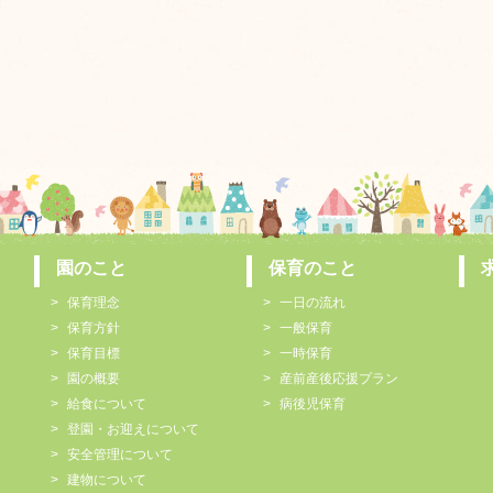
園のこと
保育のこと
保育理念
一日の流れ
保育方針
一般保育
保育目標
一時保育
園の概要
産前産後応援プラン
給食について
病後児保育
登園・お迎えについて
安全管理について
建物について