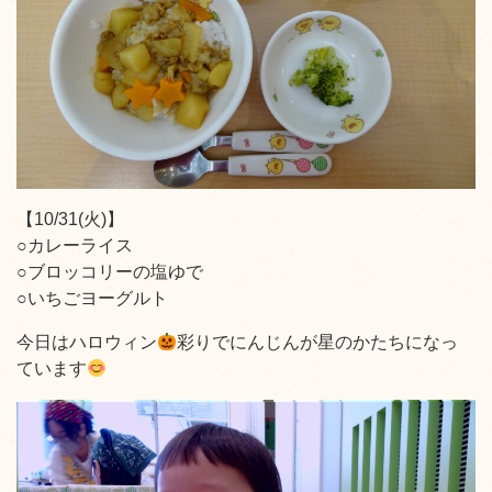
【10/31(火)】
○カレーライス
○ブロッコリーの塩ゆで
○いちごヨーグルト
今日はハロウィン
彩りでにんじんが星のかたちになっ
ています