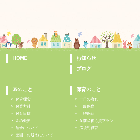
HOME
お知らせ
ブログ
園のこと
保育のこと
保育理念
一日の流れ
保育方針
一般保育
保育目標
一時保育
園の概要
産前産後応援プラン
給食について
病後児保育
登園・お迎えについて