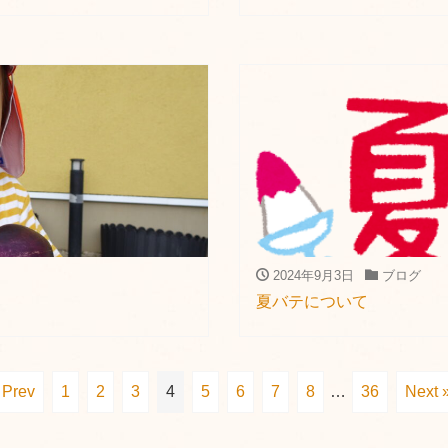
2024年9月3日
ブログ
夏バテについて
 Prev
1
2
3
4
5
6
7
8
…
36
Next 