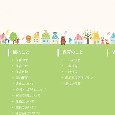
園のこと
保育のこと
保育理念
一日の流れ
保育方針
一般保育
保育目標
一時保育
園の概要
産前産後応援プラン
給食について
病後児保育
登園・お迎えについて
安全管理について
建物について
園長ごあいさつ
運営会社について