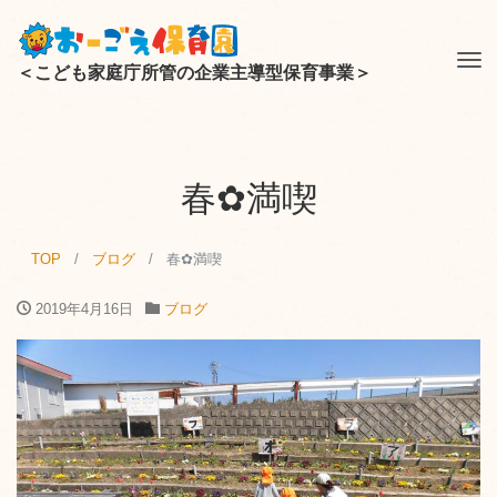
Tog
＜こども家庭庁所管の企業主導型保育事業＞
nav
春✿満喫
TOP
ブログ
春✿満喫
2019年4月16日
ブログ