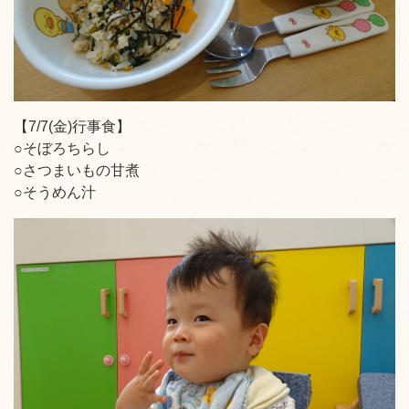
【7/7(金)行事食】
○そぼろちらし
○さつまいもの甘煮
○そうめん汁