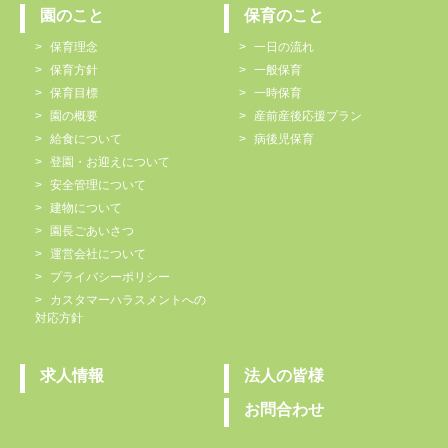
園のこと
保育のこと
保育理念
一日の流れ
保育方針
一般保育
保育目標
一時保育
園の概要
産前産後応援プラン
給食について
病後児保育
登園・お迎えについて
安全管理について
建物について
園長ごあいさつ
運営会社について
プライバシーポリシー
カスタマーハラスメントへの
対応方針
求人情報
法人の皆様
お問合わせ