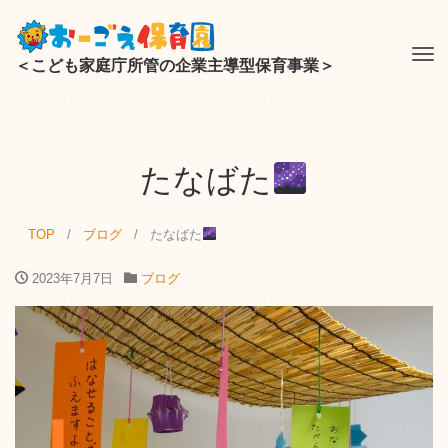
Tog
＜こども家庭庁所管の企業主導型保育事業＞
nav
たなばた
TOP
ブログ
たなばた
2023年7月7日
ブログ